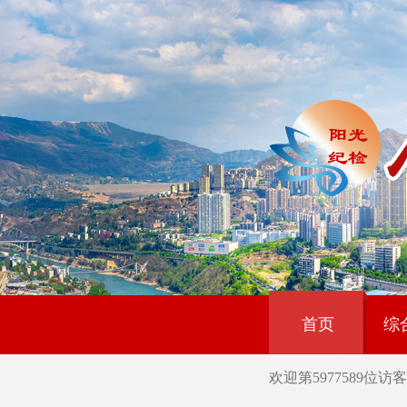
首页
综
欢迎第
5977589
位访客