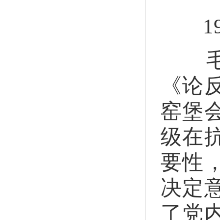
193
毛泽
《论
窑堡
级在
要性
决定
了党