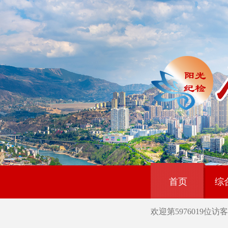
首页
综
欢迎第
5976019
位访客