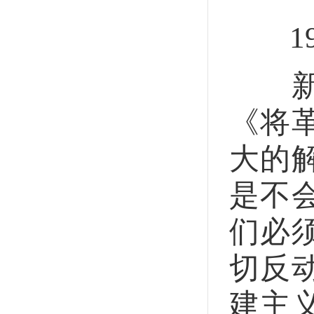
194
新华
《将
大的
是不
们必
切反
建主