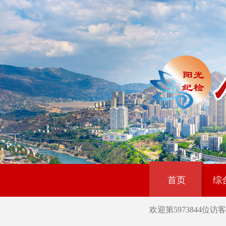
首页
综
欢迎第
5973844
位访客