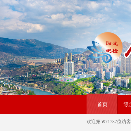
首页
综
欢迎第
5971787
位访客