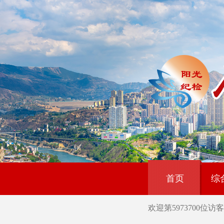
首页
综
欢迎第
5973700
位访客