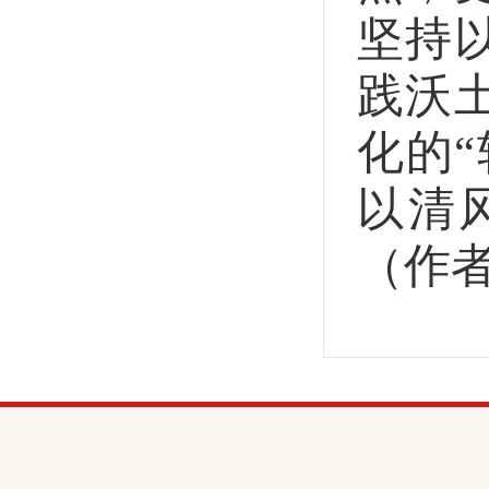
坚持
践沃
化的
以清
（作