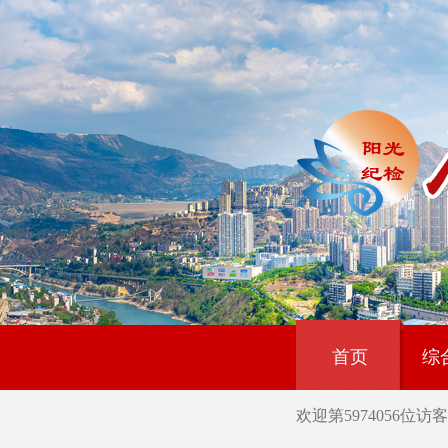
首页
综
欢迎第
5974056
位访客