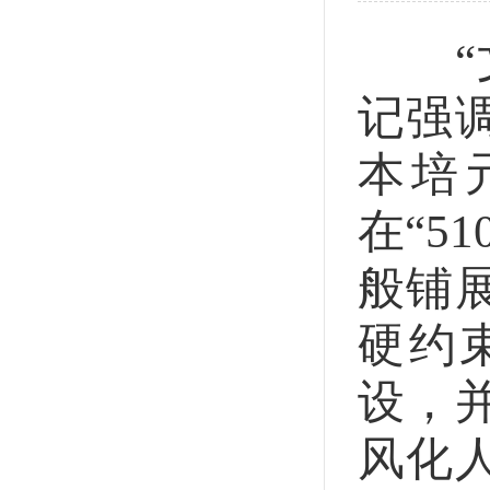
“文
记强
本培
在“5
般铺
硬约
设，
风化