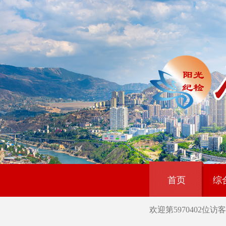
首页
综
欢迎第
5970402
位访客