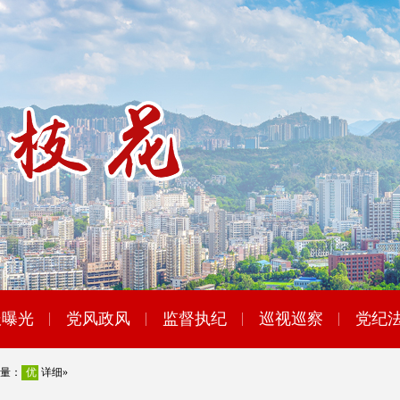
报曝光
党风政风
监督执纪
巡视巡察
党纪