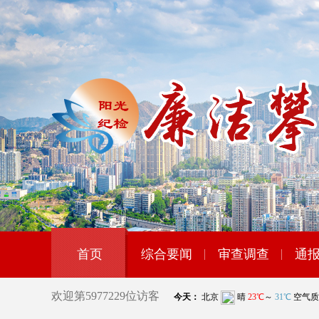
首页
综合要闻
审查调查
通
欢迎第
5977229
位访客