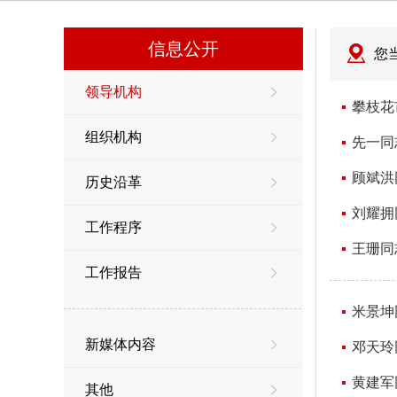
信息公开
您
领导机构
攀枝花
组织机构
先一同
顾斌洪
历史沿革
刘耀拥
工作程序
王珊同
工作报告
米景坤
新媒体内容
邓天玲
黄建军
其他