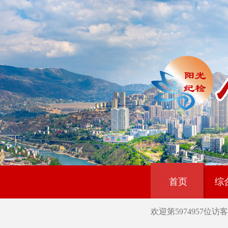
首页
综
欢迎第
5974957
位访客