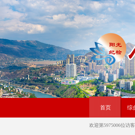
首页
综
欢迎第
5975006
位访客