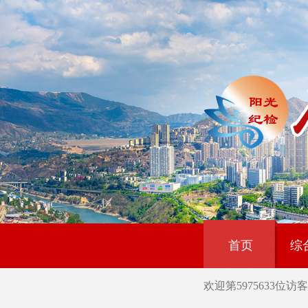
首页
综
欢迎第
5975633
位访客