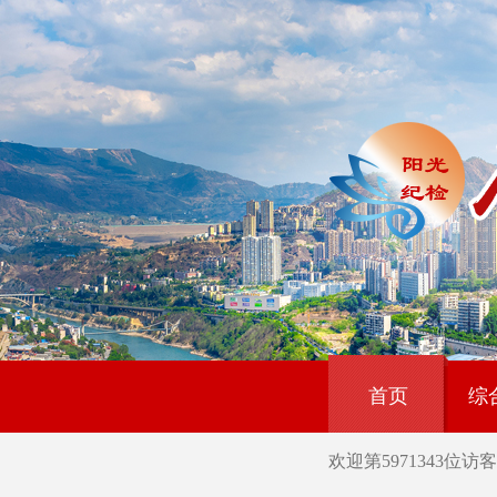
首页
综
欢迎第
5971343
位访客