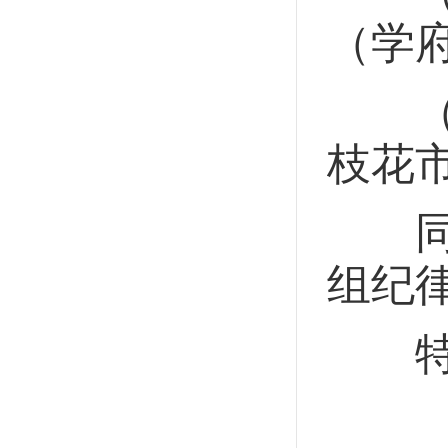
（学
（2
枝花
同时
组纪
特