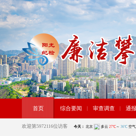
首页
综合要闻
审查调查
通
欢迎第
5972116
位访客