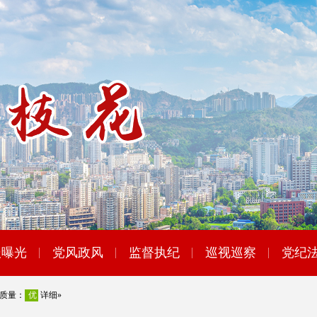
报曝光
党风政风
监督执纪
巡视巡察
党纪