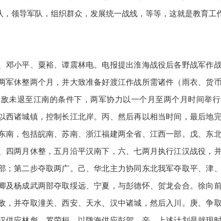
队，领导军队，组织群众，发展统一战线，等等，这就是教育工
邓小平、粟裕、谭震林电。电报提出淮海战役后各野战军作战
两军休整两个月，并大致准备好渡江作战所需诸件（雨衣、货
诸敌未退至江南的条件下，两军协力以一个月至两个月时间举行
以西诸城镇，控制长江北岸。丙、然后再以相当时间，最后地
东南，包括皖南、苏南、浙江福建两全省、江西一部。戊、东
、四两月休整，五月沿平汉南下，六、七两月执行江汉战役，
部；第二步夺取两广。己、华北主力协同东北我军夺取平、津
卿及杨成武两部夺取绥远、宁夏，与彭德怀、贺龙会合。徐向
敌，并夺取潼关、西安、天水、汉中诸城，然后入川。庚、争
汉供应林彪、罗荣桓，以陇海供应彭贺。辛、上述计划是就现