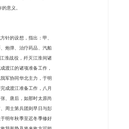
作的意义。
方针的设想，指出：甲、
币、炮弹、治疗药品、汽船
江淮战役，歼灭江淮间诸
完成渡江的诸项准备工作，
北我军协同华北主力，于明
并完成渡江准备工作，八月
、张、唐后，如那时太原尚
前、周士第兵团则早日与彭
取于明年秋季至迟冬季修好
时敌我形势及将来敌方可能