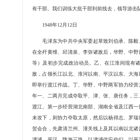
有干部。我们训练大批干部到前线去，领导游击
1948年12月12日
毛泽东为中共中央军委起草致刘伯承、陈毅、
在全歼黄维、邱清泉、李弥诸敌后，华野、中野
等）及初步完成政治动员。乙、在江淮间现有
敌，占领长江以北、淮河以南、平汉以东、大海
即举行渡江作战。丁、华野、中野两军协力经营
年一、二两月完成夺取平、津、张、唐任务，三
渡江。第一步经营湖北南部、湖南全省及江西一
未攻下，则协力夺取太原，然后以杨得志、罗瑞
贺会合，先肃清兰州、潼关线上及其以南以北诸
津浦、平汉、陇海三路，以津浦供应你们，以平