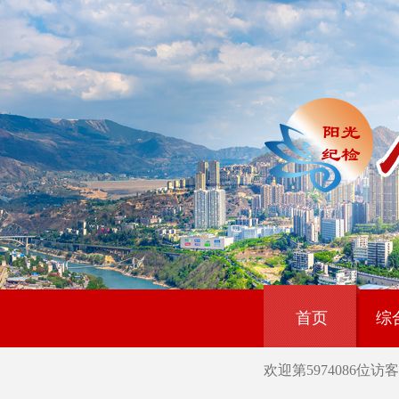
首页
综
欢迎第
5974086
位访客