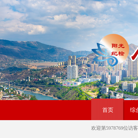
首页
综
欢迎第
5978769
位访客