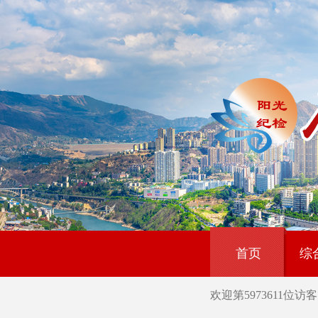
首页
综
欢迎第
5973611
位访客