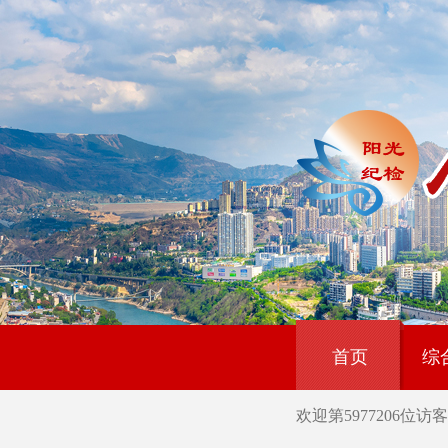
首页
综
欢迎第
5977206
位访客