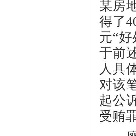
某房
得了4
元“
于前
人具
对该
起公
受贿