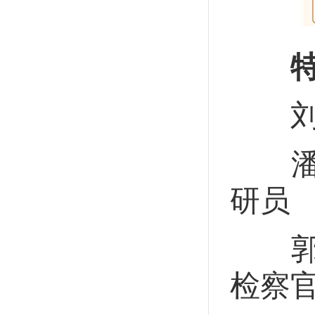
特
刘有
潘明
研员
郭亮
检察