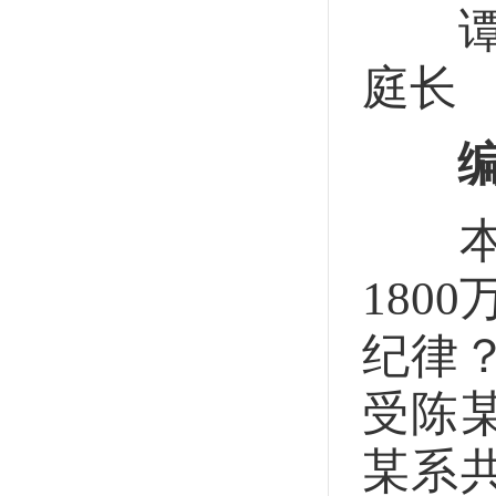
谭青
庭长
编
本案
180
纪律
受陈
某系