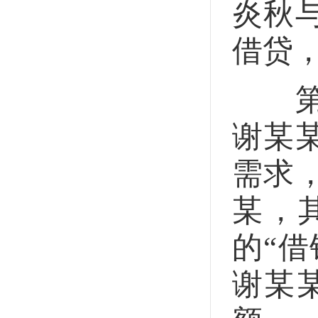
炎秋
借贷
第二
谢某
需求
某，
的“
谢某