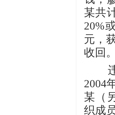
某共
20%
元，获
收回
违反
200
某（
织成员