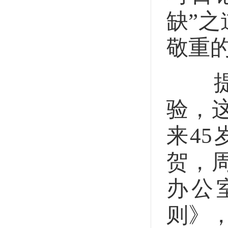
缺”
敬重
提倡
验，
来4
贺，
办公
则》