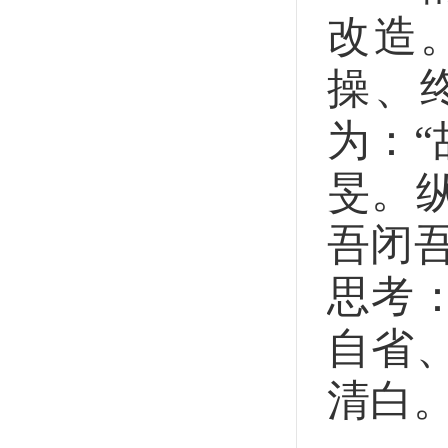
改造
操、
为：
旻。
吾闭
思考
自省
清白