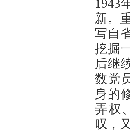
19
新。
写自
挖掘
后继
数党
身的
弄权
叹，