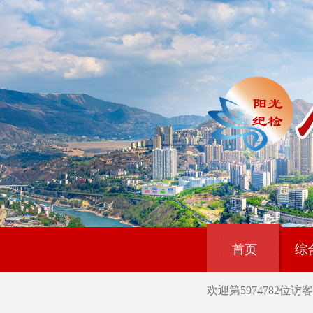
首页
综
欢迎第
5974782
位访客