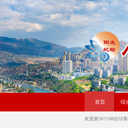
首页
综
欢迎第
5971598
位访客