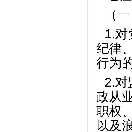
（一
1.
对
纪律
行为
2.
对
政从
职权
以及