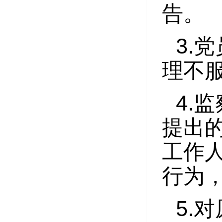
告。
3.
党
理不
4.
监
提出
工作
行为
5.
对