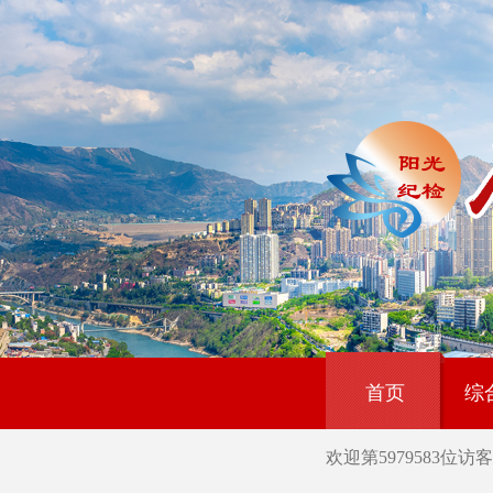
首页
综
欢迎第
5979583
位访客