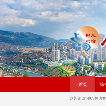
首页
综
欢迎第
5974073
位访客