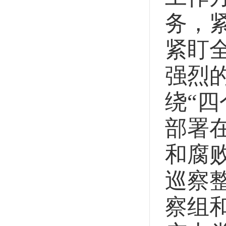
务，
紧盯
强烈
绕“
部署
和腐
巡察
察组