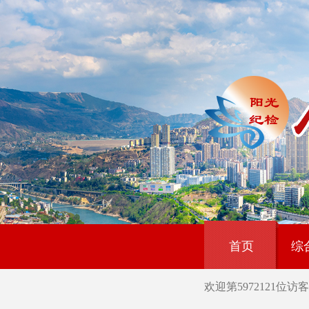
首页
综
欢迎第
5972121
位访客