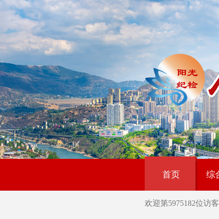
首页
综
欢迎第
5975182
位访客