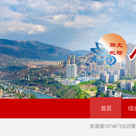
首页
综
欢迎第
5974871
位访客