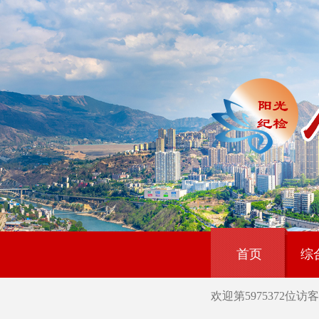
首页
综
欢迎第
5975372
位访客