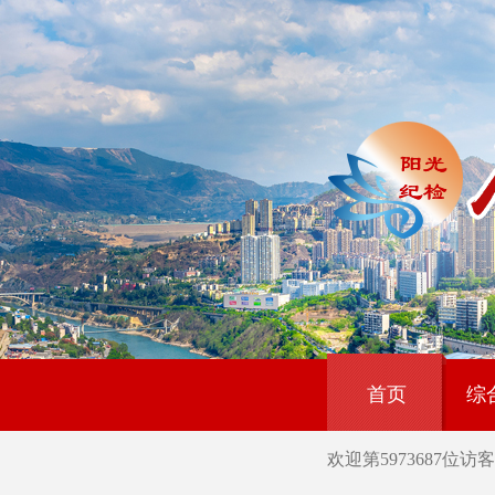
首页
综
欢迎第
5973687
位访客