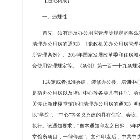
【违纪构成】
一、违规性
首先，须有违反办公用房管理等规定的客观行
清理办公用房的通知》《党政机关办公用房管理
所管理条例》、2014年国家发展改革委和住
套使用管理规定等。《条例》第一百一十九条规
1.决定或者批准兴建、装修办公楼、培训中心
是指办公用房以及培训中心等各类具有住宿、会
关停止新建楼堂馆所和清理办公用房的通知》明
以“学院”、“中心”等名义兴建的具有住宿、会
执行。该通知要求，“自本通知印发之日起，5年
堂馆所项目，一律停建”。文件印发后，中共中