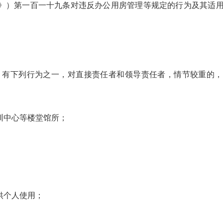
》）第一百一十九条对违反办公用房管理等规定的行为及其适
有下列行为之一，对直接责任者和领导责任者，情节较重的，
中心等楼堂馆所；
供个人使用；