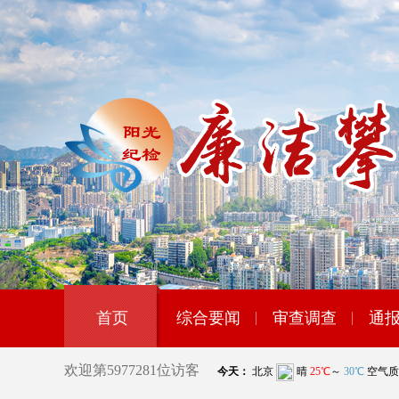
首页
综合要闻
审查调查
通
欢迎第
5977281
位访客