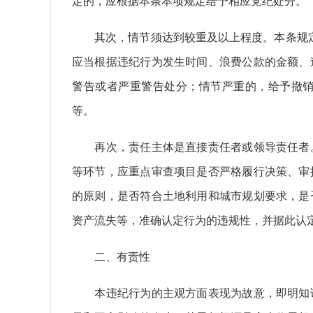
定的，应根据本条本项规定给予相应党纪处分。
其次，情节须达到较重及以上程度。本条规定的行
应当根据违纪行为发生时间、浪费公款的金额、
警告或者严重警告处分；情节严重的，给予撤
等。
再次，责任主体是直接责任者或领导责任者。
等环节，应重点审查项目是否严格履行决策、审
的原则，是否符合土地利用和城市规划要求，是
资产流失等，准确认定行为的违规性，并据此认
二、有责性
本违纪行为的主观方面表现为故意，即明知该