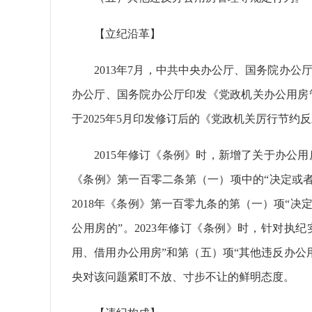
【立纪沿革】
2013年7月，中共中央办公厅、国务院办公厅
办公厅、国务院办公厅印发《党政机关办公用房管
于2025年5月印发修订后的《党政机关厉行节约
2015年修订《条例》时，新增了关于办公用房
《条例》第一百零二条第（一）项中的“决定或
2018年《条例》第一百零九条的第（一）项“
公用房的”。2023年修订《条例》时，针对
用、借用办公用房”和第（五）项“其他违反办
央对该问题紧盯不放、寸步不让的鲜明态度。