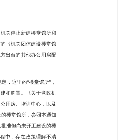
机关停止新建楼堂馆所和
布的《机关团体建设楼堂馆
地方出台的其他办公用房配
定，这里的“楼堂馆所”，
改建和购置。《关于党政机
办公用房、培训中心，以及
设的楼堂馆所，参照本通知
已批准但尚未开工建设的楼
过程中，存在政策理解不清