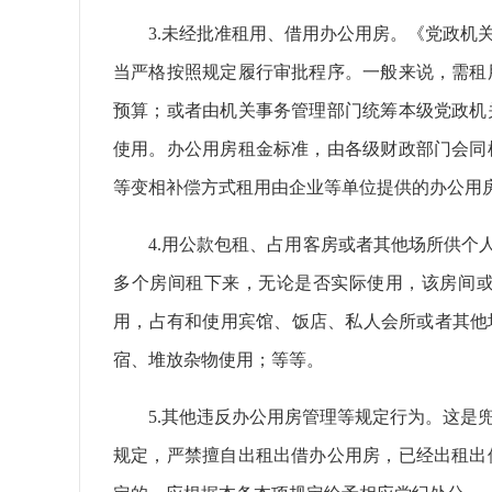
3.未经批准租用、借用办公用房。《党政机关
当严格按照规定履行审批程序。一般来说，需租
预算；或者由机关事务管理部门统筹本级党政机
使用。办公用房租金标准，由各级财政部门会同
等变相补偿方式租用由企业等单位提供的办公用
4.用公款包租、占用客房或者其他场所供个人
多个房间租下来，无论是否实际使用，该房间或
用，占有和使用宾馆、饭店、私人会所或者其他
宿、堆放杂物使用；等等。
5.其他违反办公用房管理等规定行为。这是兜
规定，严禁擅自出租出借办公用房，已经出租出