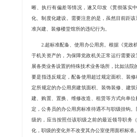
晰、执行有偏差等情况，遂又印发《贯彻落实中
化、制度化建设。需要注意的是，虽然目前距该
准兴建、装修楼堂馆所的违纪行为。
2.超标准配备、使用办公用房。根据《党政机
于机关资产的，为保障党政机关正常运行需要设
展各类业务设置的特殊技术业务场所，比如法院的
要是指违反规定，配备使用超过规定面积、装修
定所规定的办公用房建筑面积、装饰装修、建筑
建、购置、置换、维修改造、租赁等方式向单位
定，公务员的办公用房标准待遇不与职级挂钩。
级的，应当按照任该职级之前的最近领导职务
化，职级的变化并不改变其办公室使用面积标准