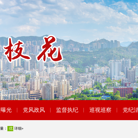
报曝光
党风政风
监督执纪
巡视巡察
党纪