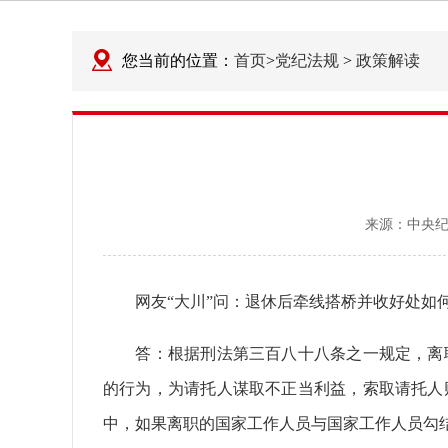
您当前的位置：
首页
>
党纪法规
>
政策解读
来源：
中央
网友“大川”问：退休后牵线搭桥并收好处如
答：根据刑法第三百八十八条之一规定，离职
的行为，为请托人谋取不正当利益，索取请托人
中，如果离职的国家工作人员与国家工作人员勾