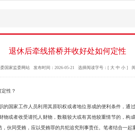
退休后牵线搭桥并收好处如何定性
纪委国家监委网站
发布时间：
2026-05-21
选择阅读字号：[
大
中
小
] 
何定性？
的国家工作人员利用其原职权或者地位形成的便利条件，通过
财物或者收受请托人财物，数额较大或有其他较重情节的，构
结，伙同受贿，应以受贿罪的共犯追究刑事责任。笔者结合一起