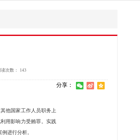
阅读次数：
143
分享：
其他国家工作人员职务上
成利用影响力受贿罪。实践
案例进行分析。