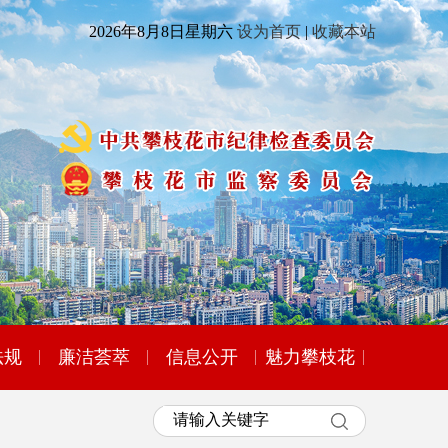
2026年8月8日星期六
设为首页
|
收藏本站
法规
廉洁荟萃
信息公开
魅力攀枝花