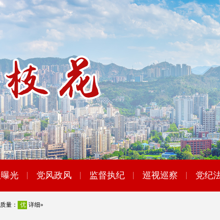
报曝光
党风政风
监督执纪
巡视巡察
党纪