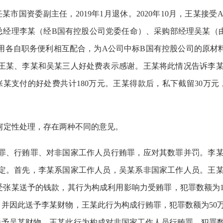
任某市国资委副主任，2019年1月退休。2020年10月，王某接
总经理李某（经B国有控股公司党委任命）、采购部经理吴某（
用各自职务便利相互配合，为A公司中标B国有控股公司的原材
王某、李某和吴某三人好处费表示感谢。王某将此情况告诉李
收到张某支付的好处费共计180万元。王某得款后，私下截留30万元
定性处理，存在两种不同的意见。
、行贿罪、对非国家工作人员行贿罪，应对其数罪并罚。李某
认定。首先，李某系国家工作人员，吴某系非国家工作人员。王
受张某送予的钱款，其行为构成利用影响力受贿罪，犯罪数额为1
，并因此送予李某财物，王某此行为构成行贿罪，犯罪数额为50
送予吴某财物，王某此行为构成对非国家工作人员行贿罪，犯罪数