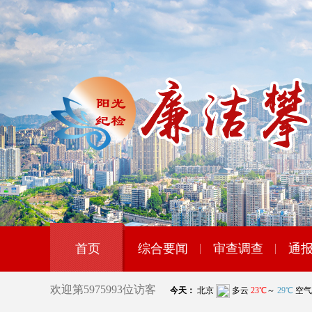
首页
综合要闻
审查调查
通
欢迎第
5975993
位访客