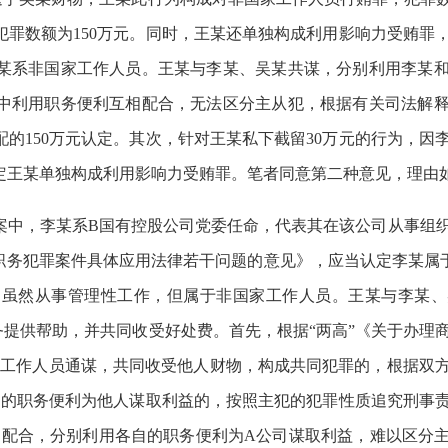
罪数额为150万元。同时，王某还单独构成利用影响力受贿罪，
某系非国家工作人员。王某与李某、吴某共谋，分别利用李某
中利用职务便利互相配合，无法区分主从犯，根据有关司法解
的150万元认定。其次，针对王某私下截留30万元的行为，因
定王某单独构成利用影响力受贿罪。笔者同意第二种意见，理由
中，李某系B国有控股公司党委任命，代表其在该公司从事组织
中职务犯罪案件具体应用法律若干问题的意见》，应当认定李某属
，虽然从事管理性工作，但属于非国家工作人员。王某与李某、
务提供帮助，并共同收受好处费。首先，根据“两高”《关于办理
家工作人员通谋，共同收受他人财物，构成共同犯罪的，根据双
自的职务便利为他人谋取利益的，按照主犯的犯罪性质追究刑事
相配合，分别利用各自的职务便利为A公司谋取利益，难以区分