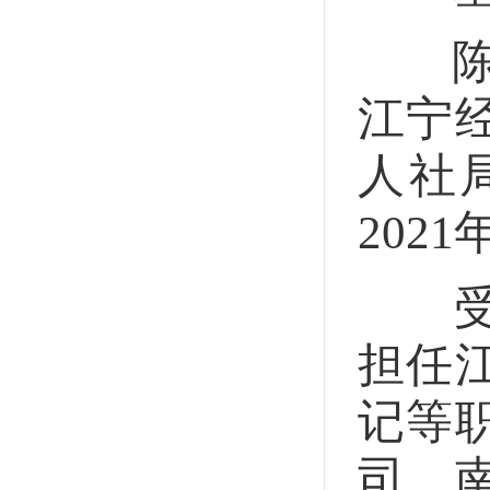
陈国
江宁
人社
202
受贿罪
担任
记等
司、