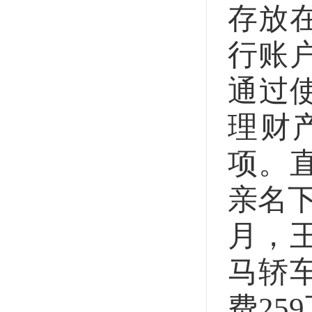
存放
行账
通过
理财
项。
亲名下
月，
马轿
费25