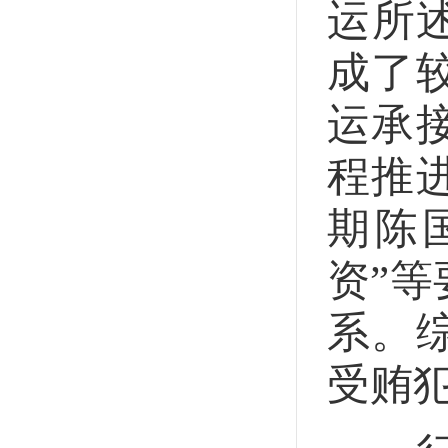
运所
成了
运承
程推
期陈
资”
系。
受贿