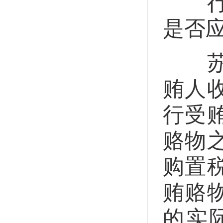
行贿
是否
苏瑞
贿人
行受
赂物
购置
贿赂
的实