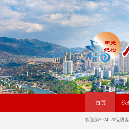
首页
综
欢迎第
5974220
位访客