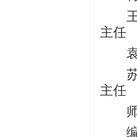
王冬
主任
袁彧
苏瑞
主任
师伟
编