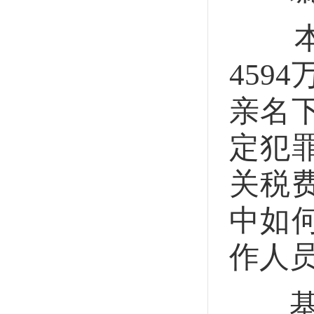
本案
45
亲名
定犯
关税
中如
作人
基本