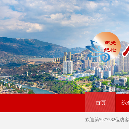
首页
综
欢迎第
5977582
位访客