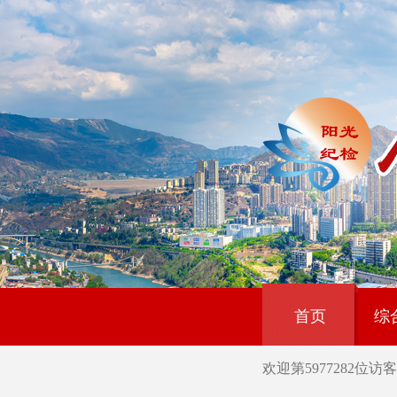
首页
综
欢迎第
5977282
位访客