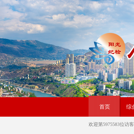
首页
综
欢迎第
5975583
位访客