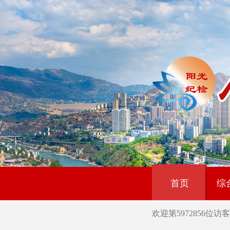
首页
综
欢迎第
5972856
位访客