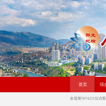
首页
综
欢迎第
5974221
位访客