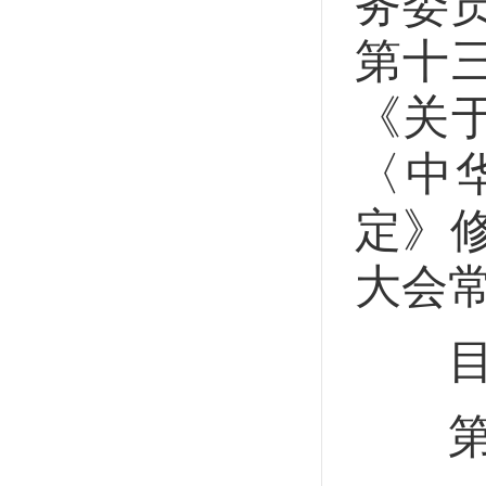
务委员
第十
《关
〈中
定》修
大会
目
第