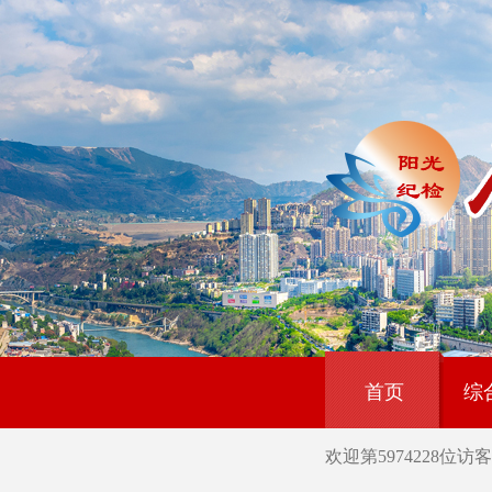
首页
综
欢迎第
5974228
位访客