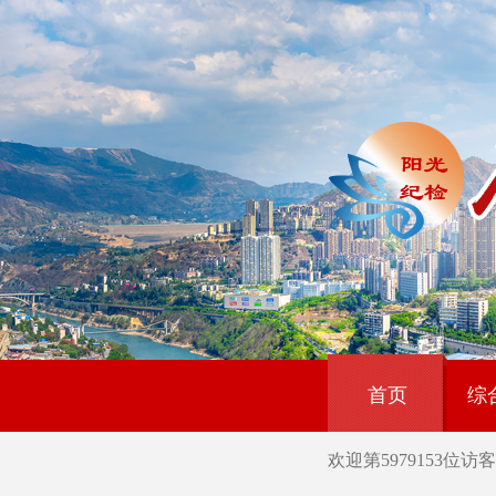
首页
综
欢迎第
5979153
位访客