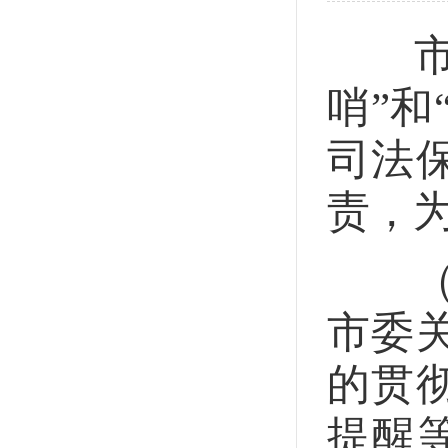
市纪
哨”
司法
责，
（1
市委
的贯
提醒