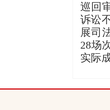
巡回
诉讼
展司
28场
实际