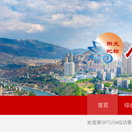
首页
综
欢迎第
5975234
位访客