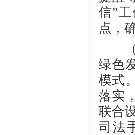
信”
点，
（2
绿色
模式
落实
联合
司法