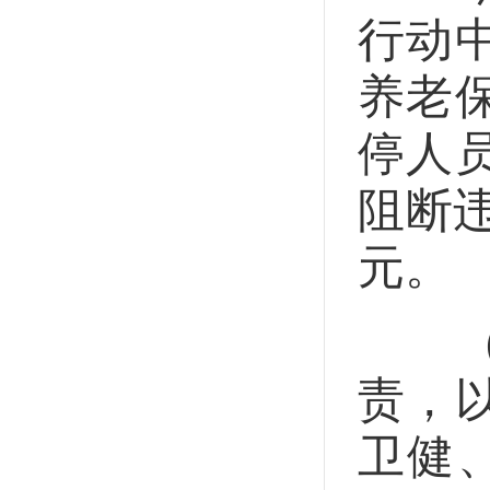
行动
养老
停人
阻断违
元。
（1
责，
卫健