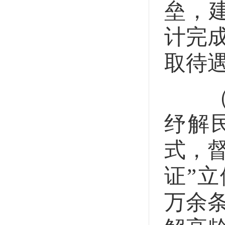
垒，
计完成
取待遇
（2
纾解
式，
证”
万余条