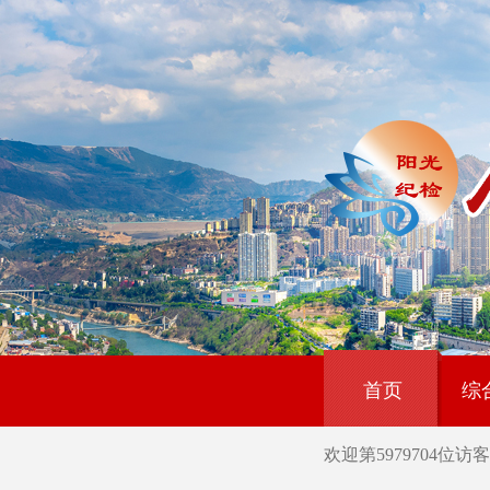
首页
综
欢迎第
5979704
位访客